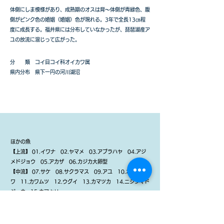
体側にしま模様があり、成熟期のオスは背～体側が青緑色、腹
側がピンク色の婚姻（婚姻）色が現れる。3年で全長13㎝程
度に成長する。福井県には分布していなかったが、琵琶湖産ア
ユの放流に混じって広がった。
分 類 コイ目コイ科オイカワ属
県内分布 県下一円の河川湖沼
ほかの魚
【上流】 01.イワナ
02.ヤマメ
03.アブラハヤ
04.アジ
メドジョウ
05.アカザ
06.カジカ大卵型
【中流】
07.サケ
08.サクラマス
09.アユ
10.オイカ
ワ
11.カワムツ
12.ウグイ
13.カマツカ
14.ニシシマド
ジョウ
15.カマキリ
16.カジカ中卵型
17.ドンコ
18.シマヨシノボリ
【下流・湖・池】
19.ウナギ
20
.コイ
21.ゲンゴロウブ
ナ
22.ギンブナ
23.ヤリタナゴ
24.モツゴ
25.ニゴイ