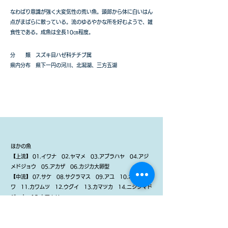
なわばり意識が強く大変気性の荒い魚。頭部から体に白いはん
点がまばらに散っている。流のゆるやかな所を好むようで、雑
食性である。成魚は全長10㎝程度。
分 類 スズキ目ハゼ科チチブ属
県内分布 県下一円の河川、北潟湖、三方五湖
ほかの魚
【上流】 01.イワナ
02.ヤマメ
03.アブラハヤ
04.アジ
メドジョウ
05.アカザ
06.カジカ大卵型
【中流】
07.サケ
08.サクラマス
09.アユ
10.オイカ
ワ
11.カワムツ
12.ウグイ
13.カマツカ
14.ニシシマド
ジョウ
15.カマキリ
16.カジカ中卵型
17.ドンコ
18.シマヨシノボリ
【下流・湖・池】
19.ウナギ
20
.コイ
21.ゲンゴロウブ
ナ
22.ギンブナ
23.ヤリタナゴ
24.モツゴ
25.ニゴイ