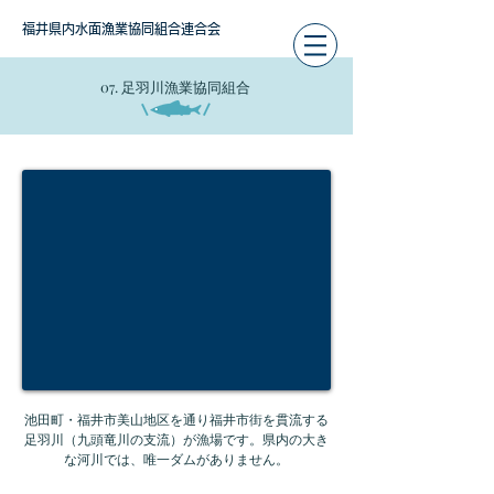
福井県内水面漁業協同組合連合会
07. 足羽川漁業協同組合
池田町・福井市美山地区を通り福井市街を貫流する
足羽川（九頭竜川の支流）が漁場です。県内の大き
な河川では、唯一ダムがありません。