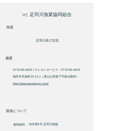
07. 足羽川漁業協同組合
​漁場
足羽川及び支流
概要
0776-96-4930
/ テレホンサービス :
0776-96-4933
福井市市波町25-11-1（美山公民館下宇坂分館内）
http://www.asuwagyo.com/
遊漁について
​内共第5号 足羽川漁協
遊漁規則