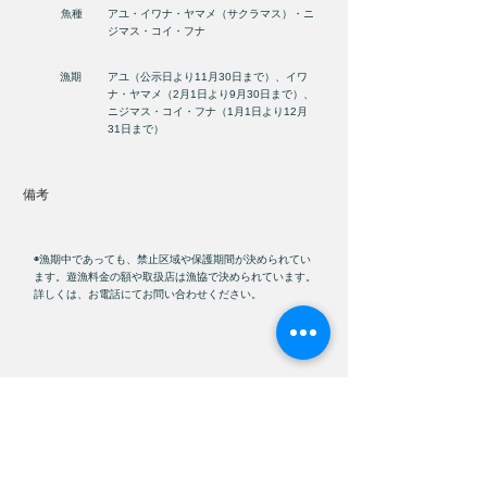
魚種
アユ・イワナ・ヤマメ（サクラマス）・ニ
ジマス・コイ・フナ
漁期
アユ（公示日より11月30日まで）、イワ
ナ・ヤマメ（2月1日より9月30日まで）、
ニジマス・コイ・フナ（1月1日より12月
31日まで）
​備考
◉漁期中であっても、禁止区域や保護期間が決められてい
ます。遊漁料金の額や取扱店は漁協で決められています。
詳しくは、お電話にてお問い合わせください。