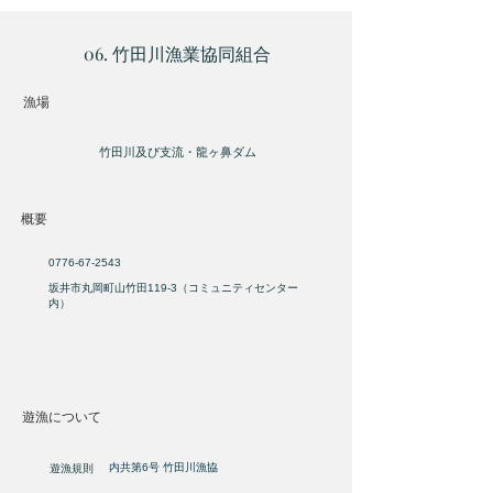
06. 竹田川漁業協同組合
​漁場
竹田川及び支流・龍ヶ鼻ダム
概要
0776-67-2543
坂井市丸岡町山竹田119-3（コミュニティセンター
内）
遊漁について
​内共第6号 竹田川漁協
遊漁規則