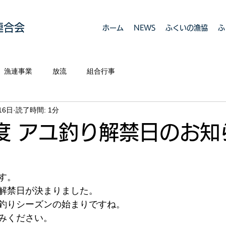
連合会
ホーム
NEWS
ふくいの漁協
ふ
漁連事業
放流
組合行事
16日
読了時間: 1分
度 アユ釣り解禁日のお知
す。
解禁日が決まりました。
釣りシーズンの始まりですね。
みください。