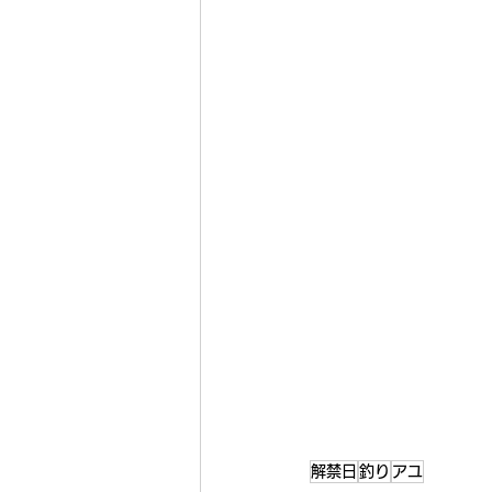
解禁日
釣り
アユ